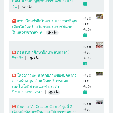
เนื่องใน “วันปัญญาสมวาร” ครบรอบ 50
วัน
|
ครั้ง
เมื่อ 8
สวส. น้อมรำลึกในพระมหากรุณาธิคุณ
เดือน
เนื่องในวันคล้ายวันพระบรมราชสมภพ
ที่แล้ว
ในหลวงรัชกาลที่ 9
|
ครั้ง
เมื่อ 8
ต้อนรับนักศึกษาฝึกประสบการณ์
เดือน
วิชาชีพ
|
ที่แล้ว
ครั้ง
โครงการพัฒนาศักยภาพของบุคลากร
เมื่อ 8
สายสนับสนุน สำนักวิทยบริการและ
เดือน
เทคโนโลยีสารสนเทศ ประจำ
ที่แล้ว
ปีงบประมาณ 2569
|
ครั้ง
เมื่อ 8
ปิดค่าย “AI Creator Camp” รุ่นที่ 2
เดือน
เดินหน้าพัฒนาทักษะ AI ให้เยาวชนอย่าง