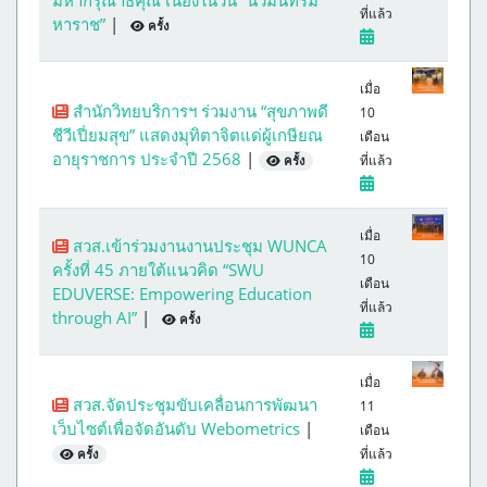
มหากรุณาธิคุณ เนื่องในวัน “นวมินทรม
ที่แล้ว
หาราช”
|
ครั้ง
เมื่อ
สำนักวิทยบริการฯ ร่วมงาน “สุขภาพดี
10
ชีวีเปี่ยมสุข” แสดงมุทิตาจิตแด่ผู้เกษียณ
เดือน
อายุราชการ ประจำปี 2568
|
ที่แล้ว
ครั้ง
เมื่อ
สวส.เข้าร่วมงานงานประชุม WUNCA
10
ครั้งที่ 45 ภายใต้แนวคิด “SWU
เดือน
EDUVERSE: Empowering Education
ที่แล้ว
through AI”
|
ครั้ง
เมื่อ
สวส.จัดประชุมขับเคลื่อนการพัฒนา
11
เว็บไซต์เพื่อจัดอันดับ Webometrics
|
เดือน
ที่แล้ว
ครั้ง