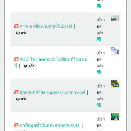
เมื่อ 1
การแยกชื่อนามสกุลในExcel
|
ปีที่
แล้ว
ครั้ง
เมื่อ 1
VDO ใน Facebook ไม่ชัดแก้ไขแบบ
ปีที่
นี้
|
แล้ว
ครั้ง
เมื่อ 1
อักษรยกกำลัง superscript in Excel
|
ปีที่
แล้ว
ครั้ง
เมื่อ 1
หาข้อมูลซ้ำกันและลบออกEXCEL
|
ปีที่