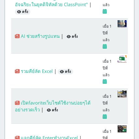
อัจฉริยะในยุคดิจิทัลด้วย ClassPoint"
|
แล้ว
ครั้ง
เมื่อ 1
ปีที่
AI ช่วยสร้างรูปแทน
|
ครั้ง
แล้ว
เมื่อ 1
ปีที่
รวมคีย์ลัด Excel
|
ครั้ง
แล้ว
เมื่อ 1
เปิดfavoriteเว็บไซต์ใช้งานบ่อยๆได้
ปีที่
อย่างรวดเร็ว
|
แล้ว
ครั้ง
เมื่อ 1
แจกคีย์ลัด EnterทำงานExcel
|
ปีที่