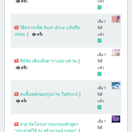
แล้ว
ครั้ง
เมื่อ 1
วิธีตรวจเช็ค flash drive แท้หรือ
ปีที่
ปลอม
|
แล้ว
ครั้ง
เมื่อ 1
คีย์ลัด เติมเส้นตารางอย่างด่วน
|
ปีที่
แล้ว
ครั้ง
เมื่อ 1
ลบพื้นหลังของรูปภาพ ในWord
|
ปีที่
แล้ว
ครั้ง
เมื่อ 1
สวส.จัดโครงการอบรมหลักสูตร
ปีที่
"ประยุกต์ใช้ AI สร้างงานนำเสนอ"
|