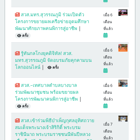
สวส.มทร.สุวรรณภูมิ ร่วมเปิดตัว
เมื่อ 6
โครงการขยายผลเครือข่ายอุดมศึกษา
เดือน
พัฒนาศักยภาพคนพิการสู่อาชีพ
|
ที่แล้ว
ครั้ง
เมื่อ 6
รู้ทันกลโกงยุคดิจิทัล! สวส.
เดือน
มทร.สุวรรณภูมิ จัดอบรมภัยคุกคามบน
ที่แล้ว
โลกออนไลน์
|
ครั้ง
สวส.–เทศบาลตำบลบางบาล
เมื่อ 6
ร่วมพัฒนาชุมชน พร้อมขยายผล
เดือน
โครงการพัฒนาคนพิการสู่อาชีพ
|
ที่แล้ว
ครั้ง
สวส.เข้าร่วมพิธีบำเพ็ญกุศลอุทิศถวาย
เมื่อ 7
สมเด็จพระนางเจ้าสิริกิติ์ พระบรม
เดือน
ราชินีนาถ พระบรมราชชนนีพันปีหลวง
ที่แล้ว