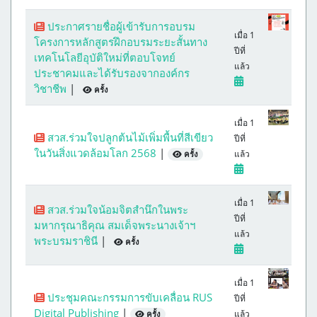
ประกาศรายชื่อผู้เข้ารับการอบรม
เมื่อ 1
โครงการหลักสูตรฝึกอบรมระยะสั้นทาง
ปีที่
เทคโนโลยีอุบัติใหม่ที่ตอบโจทย์
แล้ว
ประชาคมและได้รับรองจากองค์กร
วิชาชีพ
|
ครั้ง
เมื่อ 1
สวส.ร่วมใจปลูกต้นไม้เพิ่มพื้นที่สีเขียว
ปีที่
ในวันสิ่งแวดล้อมโลก 2568
|
แล้ว
ครั้ง
เมื่อ 1
สวส.ร่วมใจน้อมจิตสำนึกในพระ
ปีที่
มหากรุณาธิคุณ สมเด็จพระนางเจ้าฯ
แล้ว
พระบรมราชินี
|
ครั้ง
เมื่อ 1
ประชุมคณะกรรมการขับเคลื่อน RUS
ปีที่
Digital Publishing
|
แล้ว
ครั้ง