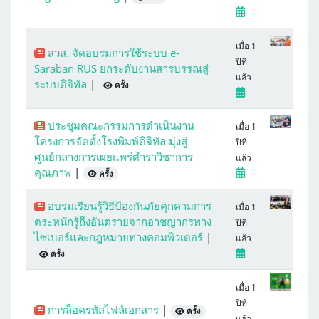
เมื่อ 1
สวส. จัดอบรมการใช้ระบบ e-
ปีที่
Saraban RUS ยกระดับงานสารบรรณสู่
แล้ว
ระบบดิจิทัล
|
ครั้ง
ประชุมคณะกรรมการดำเนินงาน
เมื่อ 1
โครงการจัดตั้งโรงพิมพ์ดิจิทัล มุ่งสู่
ปีที่
ศูนย์กลางการเผยแพร่ตำราวิชาการ
แล้ว
คุณภาพ
|
ครั้ง
อบรมเรียนรู้วิธีป้องกันภัยคุกคามการ
เมื่อ 1
ตระหนักรู้ถึงอันตรายจากอาชญากรทาง
ปีที่
ไซเบอร์และกฎหมายทางคอมพิวเตอร์
|
แล้ว
ครั้ง
เมื่อ 1
ปีที่
การล็อครหัสไฟล์เอกสาร
|
ครั้ง
แล้ว