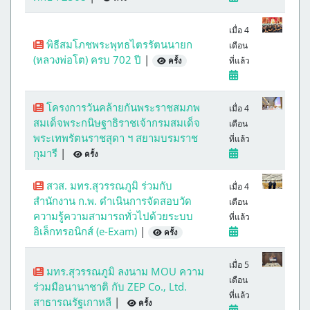
เมื่อ 4
พิธีสมโภชพระพุทธไตรรัตนนายก
เดือน
(หลวงพ่อโต) ครบ 702 ปี
|
ที่แล้ว
ครั้ง
โครงการวันคล้ายกันพระราชสมภพ
เมื่อ 4
สมเด็จพระกนิษฐาธิราชเจ้ากรมสมเด็จ
เดือน
พระเทพรัตนราชสุดา ฯ สยามบรมราช
ที่แล้ว
กุมารี
|
ครั้ง
สวส. มทร.สุวรรณภูมิ ร่วมกับ
เมื่อ 4
สำนักงาน ก.พ. ดำเนินการจัดสอบวัด
เดือน
ความรู้ความสามารถทั่วไปด้วยระบบ
ที่แล้ว
อิเล็กทรอนิกส์ (e-Exam)
|
ครั้ง
เมื่อ 5
มทร.สุวรรณภูมิ ลงนาม MOU ความ
เดือน
ร่วมมือนานาชาติ กับ ZEP Co., Ltd.
ที่แล้ว
สาธารณรัฐเกาหลี
|
ครั้ง