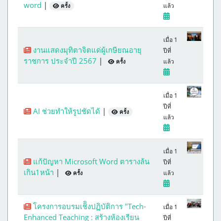
word
|
แล้ว
ครั้ง
เมื่อ 1
งานแสดงมุทิตาจิตแด่ผู้เกษียณอายุ
ปีที่
ราชการ ประจำปี 2567
|
แล้ว
ครั้ง
เมื่อ 1
ปีที่
AI ช่วยทำให้รูปชัดได้
|
ครั้ง
แล้ว
เมื่อ 1
แก้ปัญหา Microsoft Word ตารางล้น
ปีที่
เกิน1หน้า
|
แล้ว
ครั้ง
โครงการอบรมเชิิงปฏิบัติการ "Tech-
เมื่อ 1
Enhanced Teaching : สร้างห้องเรียน
ปีที่