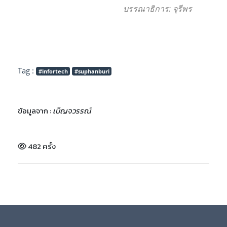
บรรณาธิการ: จุรีพร
Tag :
#infortech
#suphanburi
ข้อมูลจาก :
เบ็ญจวรรณ์
482 ครั้ง