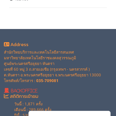
Address
สำนักวิทยบริการและเทคโนโลยีสารสนเทศ
มหาวิทยาลัยเทคโนโลยีราชมงคลสุวรรณภูมิ
ศูนย์พระนครศรีอยุธยา หันตรา
เลขที่ 60 หมู่ 3 ถ.สายเอเซีย (กรุงเทพฯ - นครสวรรค์ )
ต.หันตรา อ.พระนครศรีอยุธยา จ.พระนครศรีอยุธยา 13000
โทรศัพท์/โทรสาร :
035-709081
BackOffice
สถิติการเข้าชม
วันนี้ : 1,871 ครั้ง
เดือนนี้ : 289,666 ครั้ง
ปีนี้ : 539,842 ครั้ง