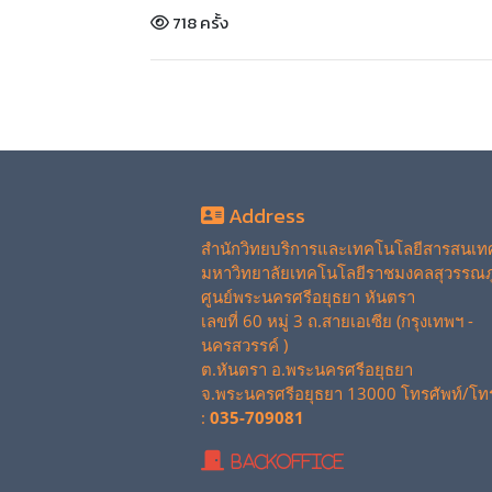
718 ครั้ง
Address
สำนักวิทยบริการและเทคโนโลยีสารสนเท
มหาวิทยาลัยเทคโนโลยีราชมงคลสุวรรณภู
ศูนย์พระนครศรีอยุธยา หันตรา
เลขที่ 60 หมู่ 3 ถ.สายเอเซีย (กรุงเทพฯ -
นครสวรรค์ )
ต.หันตรา อ.พระนครศรีอยุธยา
จ.พระนครศรีอยุธยา 13000 โทรศัพท์/โท
:
035-709081
BackOffice