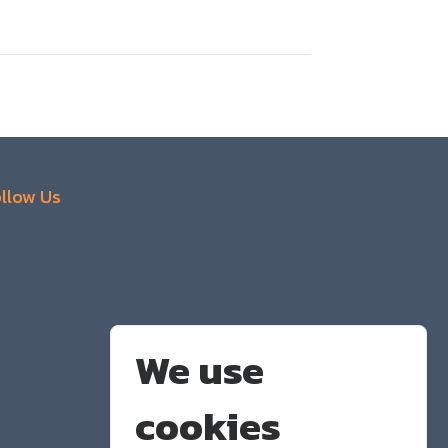
llow Us
We use
cookies