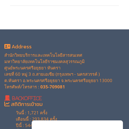
Address
สำนักวิทยบริการและเทคโนโลยีสารสนเทศ
มหาวิทยาลัยเทคโนโลยีราชมงคลสุวรรณภูมิ
ศูนย์พระนครศรีอยุธยา หันตรา
เลขที่ 60 หมู่ 3 ถ.สายเอเซีย (กรุงเทพฯ - นครสวรรค์ )
ต.หันตรา อ.พระนครศรีอยุธยา จ.พระนครศรีอยุธยา 13000
โทรศัพท์/โทรสาร :
035-709081
BackOffice
สถิติการเข้าชม
วันนี้ : 1,721 ครั้ง
เดือนนี้ : 293,834 ครั้ง
ปีนี้ : 544,010 ครั้ง