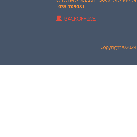
:
035-709081
BackOffice
Copyright ©2024