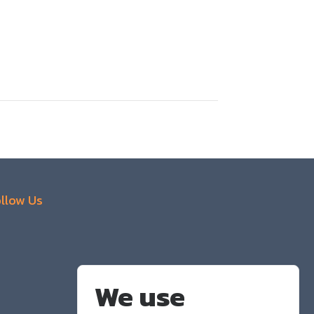
llow Us
We use