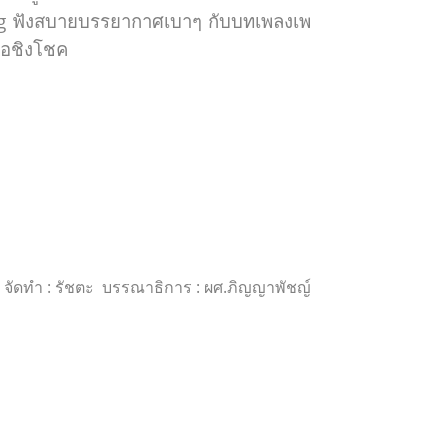
ong ฟังสบายบรรยากาศเบาๆ กับบทเพลงเพ
งล้อชิงโชค
ลิ้ม จัดทำ : รัชตะ บรรณาธิการ : ผศ.ภิญญาพัชญ์