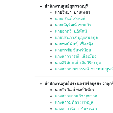
สำนักงานศูนย์สุพรรณบุรี
นายวิทยา ปานเพชร
นายกรันต์ สรหงษ์
นายณัฐวัฒน์ เขาแก้ว
นายธาตรี ปฏิทัศน์
นายประภาส บุญเสมอกูล
นายพงษ์พันธุ์ เฟื่องฟุ้ง
นายพรชัย จันทร์น้อย
นางสาววารณี เสือเมือง
นางสิริลักษณ์ เติมวิริยะกุล
นางสาวเบญจวรรณ์ วรรธนะบูรณ
สำนักงานศูนย์พระนครศรีอยุธยา วาสุกร
นายจิรวัฒน์ พงษ์วิเชียร
นางสาวผกาแก้ว บุญวาส
นางสาวมุทิตา มาทมูล
นางสาววนิดา ขันธเนตร