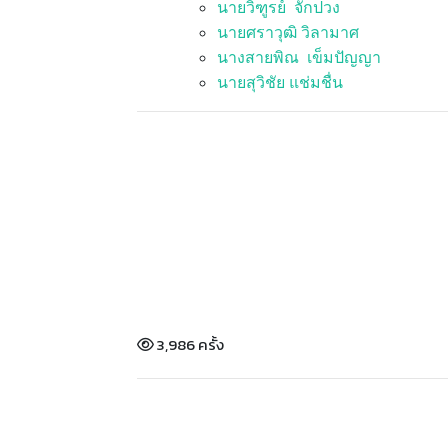
นายวิฑูรย์ จักปวง
นายศราวุฒิ วิลามาศ
นางสายพิณ เข็มปัญญา
นายสุวิชัย แช่มชื่น
3,986 ครั้ง