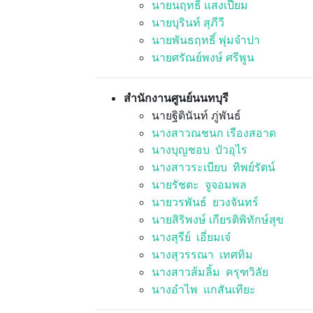
นายนฤทธิ์ แสงเปี่ยม
นายบุรินท์ สุภีวี
นายพันธฤทธิ์ พุ่มจำปา
นายศรัณย์พงษ์ ศรีพูน
สำนักงานศูนย์นนทบุรี
นายฐิตินันท์ ภู่พันธ์
นางสาวณชนก เรืองสอาด
นางบุญชอบ บัวอุไร
นางสาวระเบียบ ทิพย์รัตน์
นายรัชตะ จูจอมพล
นายวรพันธ์ ยวงจันทร์
นายสิริพงษ์ เกียรติพิทักษ์สุข
นางสุรีย์ เอี่ยมเจ๋
นางสุวรรณา เทศทิม
นางสาวส้มลิ้ม ครุฑวิลัย
นางอำไพ แกสันเทียะ