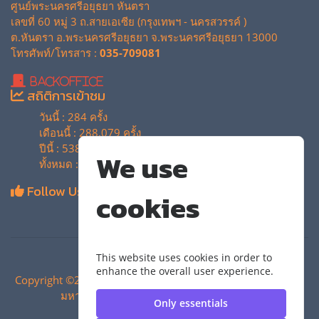
ศูนย์พระนครศรีอยุธยา หันตรา
เลขที่ 60 หมู่ 3 ถ.สายเอเซีย (กรุงเทพฯ - นครสวรรค์ )
ต.หันตรา อ.พระนครศรีอยุธยา จ.พระนครศรีอยุธยา 13000
โทรศัพท์/โทรสาร :
035-709081
BackOffice
สถิติการเข้าชม
วันนี้ : 284 ครั้ง
เดือนนี้ : 288,079 ครั้ง
ปีนี้ : 538,255 ครั้ง
We use
ทั้งหมด : 4,129,205 ครั้ง
Follow Us
cookies
This website uses cookies in order to
enhance the overall user experience.
Copyright ©2024 สำนักวิทยบริการและเทคโนโลยีสารสนเทศ |
มหาวิทยาลัยเทคโนโลยีราชมงคลสุวรรณภูมิ
Only essentials