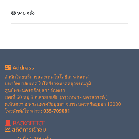
946 ครั้ง
Address
สำนักวิทยบริการและเทคโนโลยีสารสนเทศ
มหาวิทยาลัยเทคโนโลยีราชมงคลสุวรรณภูมิ
ศูนย์พระนครศรีอยุธยา หันตรา
เลขที่ 60 หมู่ 3 ถ.สายเอเซีย (กรุงเทพฯ - นครสวรรค์ )
ต.หันตรา อ.พระนครศรีอยุธยา จ.พระนครศรีอยุธยา 13000
โทรศัพท์/โทรสาร :
035-709081
BackOffice
สถิติการเข้าชม
วันนี้ : 1,356 ครั้ง