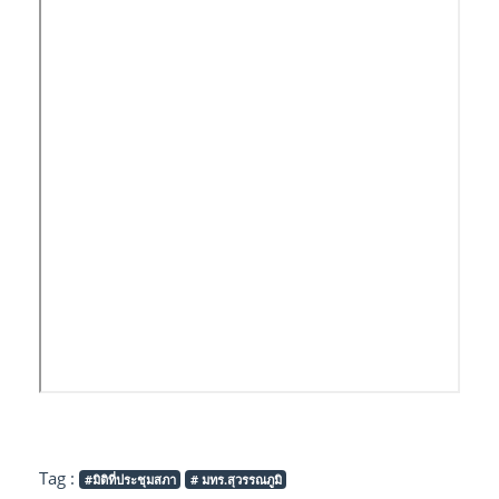
Tag :
#มิติที่ประชุมสภา
# มทร.สุวรรณภูมิ