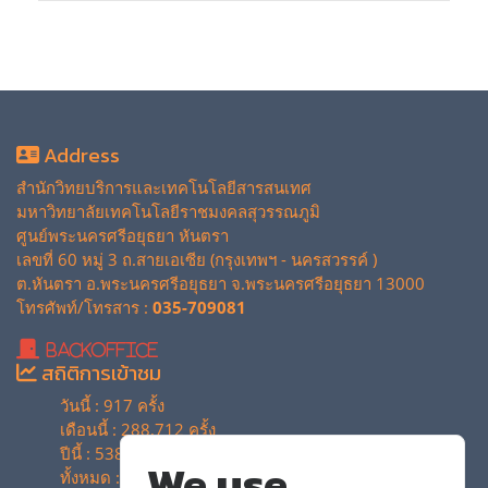
Address
สำนักวิทยบริการและเทคโนโลยีสารสนเทศ
มหาวิทยาลัยเทคโนโลยีราชมงคลสุวรรณภูมิ
ศูนย์พระนครศรีอยุธยา หันตรา
เลขที่ 60 หมู่ 3 ถ.สายเอเซีย (กรุงเทพฯ - นครสวรรค์ )
ต.หันตรา อ.พระนครศรีอยุธยา จ.พระนครศรีอยุธยา 13000
โทรศัพท์/โทรสาร :
035-709081
BackOffice
สถิติการเข้าชม
วันนี้ : 917 ครั้ง
เดือนนี้ : 288,712 ครั้ง
ปีนี้ : 538,888 ครั้ง
We use
ทั้งหมด : 4,129,838 ครั้ง