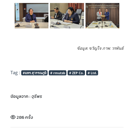
ข้อมูล: ขวัญใจ ภาพ: วรพันธ์
Tag :
#มทร.สุวรรณภูมิ
# rmutsb
# ZEP Co.
# Ltd.
ข้อมูลจาก :
จุรีพร
286 ครั้ง