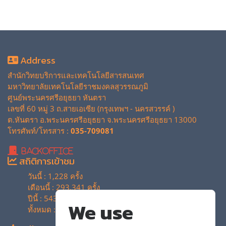
Address
สำนักวิทยบริการและเทคโนโลยีสารสนเทศ
มหาวิทยาลัยเทคโนโลยีราชมงคลสุวรรณภูมิ
ศูนย์พระนครศรีอยุธยา หันตรา
เลขที่ 60 หมู่ 3 ถ.สายเอเซีย (กรุงเทพฯ - นครสวรรค์ )
ต.หันตรา อ.พระนครศรีอยุธยา จ.พระนครศรีอยุธยา 13000
โทรศัพท์/โทรสาร :
035-709081
BackOffice
สถิติการเข้าชม
วันนี้ : 1,228 ครั้ง
เดือนนี้ : 293,341 ครั้ง
ปีนี้ : 543,517 ครั้ง
We use
ทั้งหมด : 4,134,467 ครั้ง