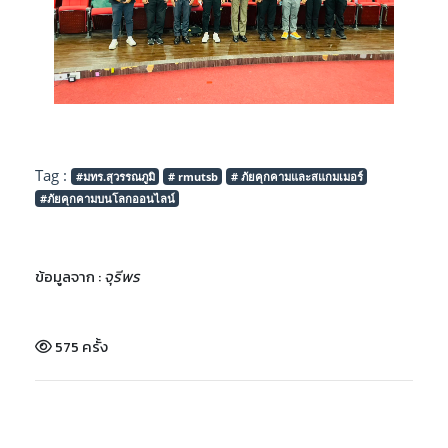
Tag :
#มทร.สุวรรณภูมิ
# rmutsb
# ภัยคุกคามและสแกมเมอร์
#ภัยคุกคามบนโลกออนไลน์
ข้อมูลจาก :
จุรีพร
575 ครั้ง