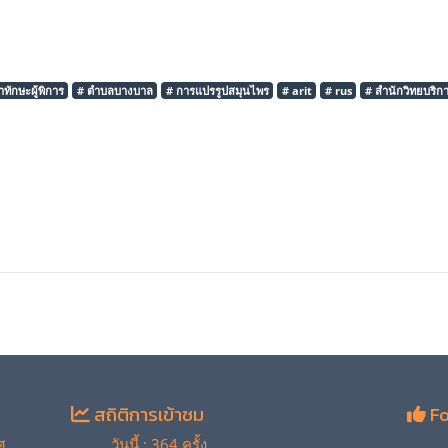
ทักษะผู้พิการ
# ตำบลบางบาล
# การแปรรูปสมุนไพร
# arit
# rus
# สำนักวิทยบริ
สถิติการเข้าชม
Fo
ศ
วันนี้ : 364 ครั้ง