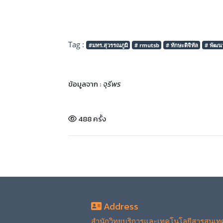
Tag :
#มทร.สุวรรณภูมิ
# rmutsb
# ทักษะดิจิทัล
# พัฒนา
ข้อมูลจาก :
จุรีพร
488 ครั้ง
Address
สำนักวิทยบริการและเทคโนโลยีสารสนเท