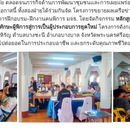
ิจัย ตลอดจนภารกิจด้านการพัฒนาชุมชนและการเผยแพร่องค์
โอกาสนี้ ทั้งสองฝ่ายได้ร่วมกันจัด โครงการขยายผลเครือ
ลการฝึกอบรม–ฝึกงานคนพิการ มจธ. โดยจัดกิจกรรม
หลักส
ักษะผู้พิการสู่การเป็นผู้ประกอบการยุคใหม่
โครงการดังกล่
รัญ ตำบลบางชะนี อำเภอบางบาล จังหวัดพระนครศรีอยุธยา ซ
ับไปต่อยอดในการประกอบอาชีพ และยกระดับคุณภาพชีวิตอย่