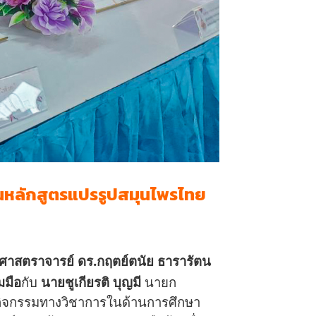
นหลักสูตรแปรรูปสมุนไพรไทย
ศาสตราจารย์ ดร.กฤตย์ตนัย ธารารัตน
มมือ
กับ
นายชูเกียรติ บุญมี
นายก
ะกิจกรรมทางวิชาการในด้านการศึกษา