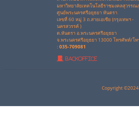
มหาวิทยาลัยเทคโนโลยีราชมงคลสุวรรณภู
ศูนย์พระนครศรีอยุธยา หันตรา
เลขที่ 60 หมู่ 3 ถ.สายเอเซีย (กรุงเทพฯ -
นครสวรรค์ )
ต.หันตรา อ.พระนครศรีอยุธยา
จ.พระนครศรีอยุธยา 13000 โทรศัพท์/โท
:
035-709081
BackOffice
Copyright ©2024