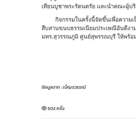
เทียนบูชาพระรัตนตรัย และนำคณะผู้บร
กิจกรรมในครั้งนี้จัดขึ้นเพื่อความเป็น
สืบสานขนบธรรมเนียมประเพณีอันดีงามขอ
มทร.สุวรรณภูมิ ศูนย์สุพรรณบุรี ให้พร
ข้อมูลจาก :
เบ็ญจวรรณ์
502 ครั้ง