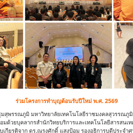
ร่วมโครงการทำบุญต้อนรับปีใหม่ พ.ศ. 2569
ุมสุพรรณภูมิ มหาวิทยาลัยเทคโนโลยีราชมงคลสุวรรณภูมิ 
ร้อมด้วยบุคลากรสำนักวิทยบริการและเทคโนโลยีสารสนเทศ 
ับเกียรติจาก ดร.ณรงศักดิ์ แสงป้อม รองอธิการบดีประจำศู