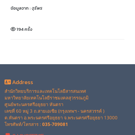
ข้อมูลจาก :
จุรีพร
194 ครั้ง
Address
สำนักวิทยบริการและเทคโนโลยีสารสนเทศ
มหาวิทยาลัยเทคโนโลยีราชมงคลสุวรรณภูมิ
ศูนย์พระนครศรีอยุธยา หันตรา
เลขที่ 60 หมู่ 3 ถ.สายเอเซีย (กรุงเทพฯ - นครสวรรค์ )
ต.หันตรา อ.พระนครศรีอยุธยา จ.พระนครศรีอยุธยา 13000
โทรศัพท์/โทรสาร :
035-709081