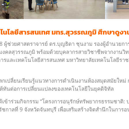
โนโลยีสารสนเทศ มทร.สุวรรณภูมิ ศึกษาดูงาน
8 ผู้ช่วยศาสตราจารย์ ดร.บุญธิดา ชุนงาม รองผู้อำนวยก
คลสุวรรณภูมิ พร้อมด้วยบุคลากรสายวิชาชีพจากงานวิทย
ริการและเทคโนโลยีสารสนเทศ มหาวิทยาลัยเทคโนโลยีรา
แลกเปลี่ยนเรียนรู้แนวทางการดำเนินงานห้องสมุดสมัยให
้ทันต่อการเปลี่ยนแปลงของเทคโนโลยีในยุคดิจิทัล
เข้าร่วมกิจกรรม “โครงการอนุรักษ์ทรัพยากรธรรมชาติ: ปล
ที่ 9 จังหวัดจันทบุรี เพื่อเสริมสร้างจิตสำนึกในการอนุร