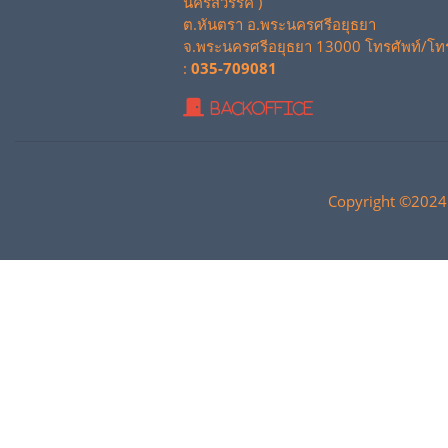
นครสวรรค์ )
ต.หันตรา อ.พระนครศรีอยุธยา
จ.พระนครศรีอยุธยา 13000 โทรศัพท์/โท
:
035-709081
BackOffice
Copyright ©2024