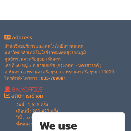
Address
สำนักวิทยบริการและเทคโนโลยีสารสนเทศ
มหาวิทยาลัยเทคโนโลยีราชมงคลสุวรรณภูมิ
ศูนย์พระนครศรีอยุธยา หันตรา
เลขที่ 60 หมู่ 3 ถ.สายเอเซีย (กรุงเทพฯ - นครสวรรค์ )
ต.หันตรา อ.พระนครศรีอยุธยา จ.พระนครศรีอยุธยา 13000
โทรศัพท์/โทรสาร :
035-709081
BackOffice
สถิติการเข้าชม
วันนี้ : 1,628 ครั้ง
เดือนนี้ : 289,423 ครั้ง
ปีนี้ : 539,600 ครั้ง
We use
ทั้งหมด : 4,130,550 ครั้ง