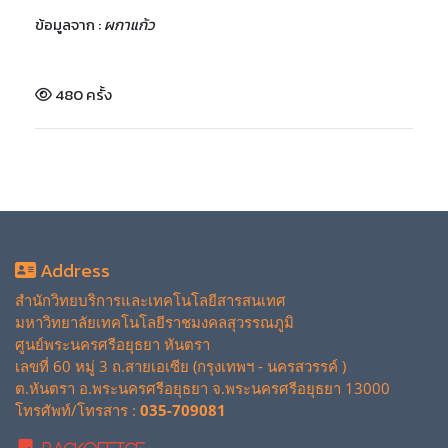
ข้อมูลจาก :
ผกาแก้ว
480 ครั้ง
Address
สำนักวิทยบริการและเทคโนโลยีสารสนเทศ
มหาวิทยาลัยเทคโนโลยีราชมงคลสุวรรณภูมิ
ศูนย์พระนครศรีอยุธยา หันตรา
เลขที่ 60 หมู่ 3 ถ.สายเอเซีย (กรุงเทพฯ - นครสวรรค์ )
ต.หันตรา อ.พระนครศรีอยุธยา จ.พระนครศรีอยุธยา 13000
โทรศัพท์/โทรสาร :
035-709081