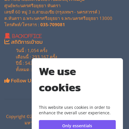
ศูนย์พระนครศรีอยุธยา หันตรา
เลขที่ 60 หมู่ 3 ถ.สายเอเซีย (กรุงเทพฯ - นครสวรรค์ )
ต.หันตรา อ.พระนครศรีอยุธยา จ.พระนครศรีอยุธยา 13000
โทรศัพท์/โทรสาร :
035-709081
BackOffice
สถิติการเข้าชม
วันนี้ : 1,054 ครั้ง
เดือนนี้ : 293,167 ครั้ง
ปีนี้ : 543,343 ครั้ง
We use
ทั้งหมด : 4,134,293 ครั้ง
Follow Us
cookies
This website uses cookies in order to
enhance the overall user experience.
Copyright ©2024 สำนักวิทยบริการและเทคโนโลยีสารสนเทศ |
มหาวิทยาลัยเทคโนโลยีราชมงคลสุวรรณภูมิ
Only essentials