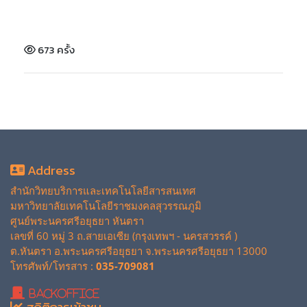
673 ครั้ง
Address
สำนักวิทยบริการและเทคโนโลยีสารสนเทศ
มหาวิทยาลัยเทคโนโลยีราชมงคลสุวรรณภูมิ
ศูนย์พระนครศรีอยุธยา หันตรา
เลขที่ 60 หมู่ 3 ถ.สายเอเซีย (กรุงเทพฯ - นครสวรรค์ )
ต.หันตรา อ.พระนครศรีอยุธยา จ.พระนครศรีอยุธยา 13000
โทรศัพท์/โทรสาร :
035-709081
BackOffice