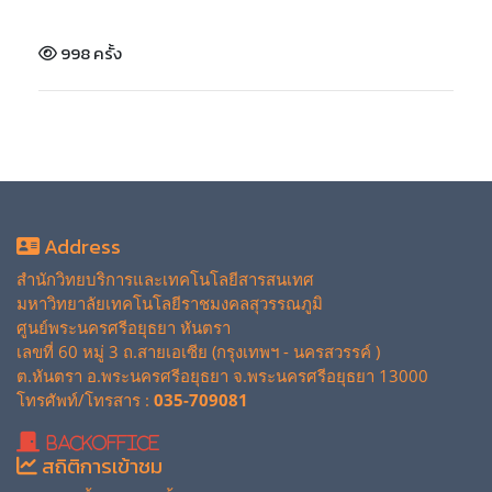
998 ครั้ง
Address
สำนักวิทยบริการและเทคโนโลยีสารสนเทศ
มหาวิทยาลัยเทคโนโลยีราชมงคลสุวรรณภูมิ
ศูนย์พระนครศรีอยุธยา หันตรา
เลขที่ 60 หมู่ 3 ถ.สายเอเซีย (กรุงเทพฯ - นครสวรรค์ )
ต.หันตรา อ.พระนครศรีอยุธยา จ.พระนครศรีอยุธยา 13000
โทรศัพท์/โทรสาร :
035-709081
BackOffice
สถิติการเข้าชม