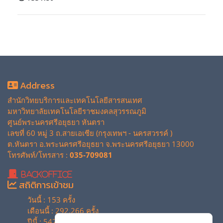
Address
สำนักวิทยบริการและเทคโนโลยีสารสนเทศ
มหาวิทยาลัยเทคโนโลยีราชมงคลสุวรรณภูมิ
ศูนย์พระนครศรีอยุธยา หันตรา
เลขที่ 60 หมู่ 3 ถ.สายเอเซีย (กรุงเทพฯ - นครสวรรค์ )
ต.หันตรา อ.พระนครศรีอยุธยา จ.พระนครศรีอยุธยา 13000
โทรศัพท์/โทรสาร :
035-709081
BackOffice
สถิติการเข้าชม
วันนี้ : 153 ครั้ง
เดือนนี้ : 292,266 ครั้ง
ปีนี้ : 542,442 ครั้ง