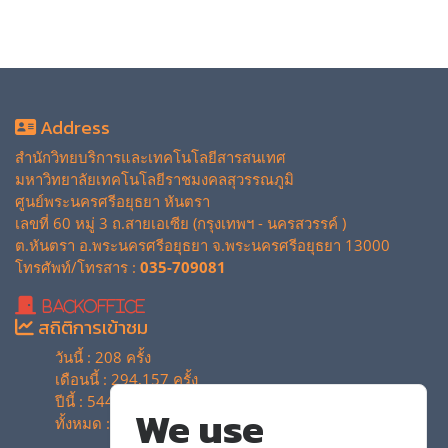
Address
สำนักวิทยบริการและเทคโนโลยีสารสนเทศ
มหาวิทยาลัยเทคโนโลยีราชมงคลสุวรรณภูมิ
ศูนย์พระนครศรีอยุธยา หันตรา
เลขที่ 60 หมู่ 3 ถ.สายเอเซีย (กรุงเทพฯ - นครสวรรค์ )
ต.หันตรา อ.พระนครศรีอยุธยา จ.พระนครศรีอยุธยา 13000
โทรศัพท์/โทรสาร :
035-709081
BackOffice
สถิติการเข้าชม
วันนี้ : 208 ครั้ง
เดือนนี้ : 294,157 ครั้ง
ปีนี้ : 544,333 ครั้ง
We use
ทั้งหมด : 4,135,283 ครั้ง