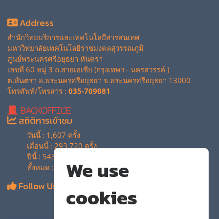
Address
สำนักวิทยบริการและเทคโนโลยีสารสนเทศ
มหาวิทยาลัยเทคโนโลยีราชมงคลสุวรรณภูมิ
ศูนย์พระนครศรีอยุธยา หันตรา
เลขที่ 60 หมู่ 3 ถ.สายเอเซีย (กรุงเทพฯ - นครสวรรค์ )
ต.หันตรา อ.พระนครศรีอยุธยา จ.พระนครศรีอยุธยา 13000
โทรศัพท์/โทรสาร :
035-709081
BackOffice
สถิติการเข้าชม
วันนี้ : 1,607 ครั้ง
เดือนนี้ : 293,720 ครั้ง
ปีนี้ : 543,896 ครั้ง
We use
ทั้งหมด : 4,134,846 ครั้ง
Follow Us
cookies