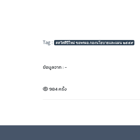
Tag :
#สวัสดีปีใหม่ ขอพรผอ.กองนโยบายและแผน ๒๕๕๙
ข้อมูลจาก :
-
984 ครั้ง