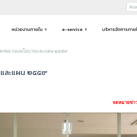
หน่วยงานภายใน
e-service
บริหารจัดการภาย
 ขอพรผอ.กองนโยบายและแผน ๒๕๕๙
ายและแผน ๒๕๕๙
จดหมายข่าว 