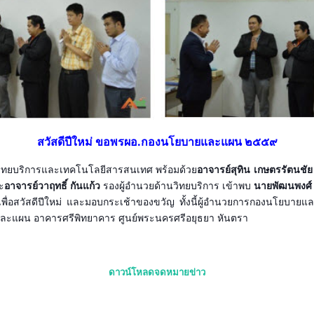
สวัสดีปีใหม่ ขอพรผอ.กองนโยบายและแผน ๒๕๕๙
วิทยบริการและเทคโนโลยีสารสนเทศ พร้อมด้วย
อาจารย์สุทิน เกษตรรัตนชัย
ะ
อาจารย์วาฤทธิ์ กันแก้ว
รองผู้อำนวยด้านวิทยบริการ เข้าพบ
นายพัฒนพงศ์
่อสวัสดีปีใหม่ และมอบกระเช้าของขวัญ ทั้งนี้ผู้อำนวยการกองนโยบายแ
ยและแผน อาคารศรีพิทยาคาร ศูนย์พระนครศรีอยุธยา หันตรา
ดาวน์โหลดจดหมายข่าว