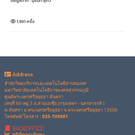
ข้อมูลจาก :
บุรินท์ สุภีวี
1,931 ครั้ง
Address
สำนักวิทยบริการและเทคโนโลยีสารสนเทศ
มหาวิทยาลัยเทคโนโลยีราชมงคลสุวรรณภูมิ
ศูนย์พระนครศรีอยุธยา หันตรา
เลขที่ 60 หมู่ 3 ถ.สายเอเซีย (กรุงเทพฯ - นครสวรรค์ )
ต.หันตรา อ.พระนครศรีอยุธยา จ.พระนครศรีอยุธยา 13000
โทรศัพท์/โทรสาร :
035-709081
BackOffice
สถิติการเข้าชม