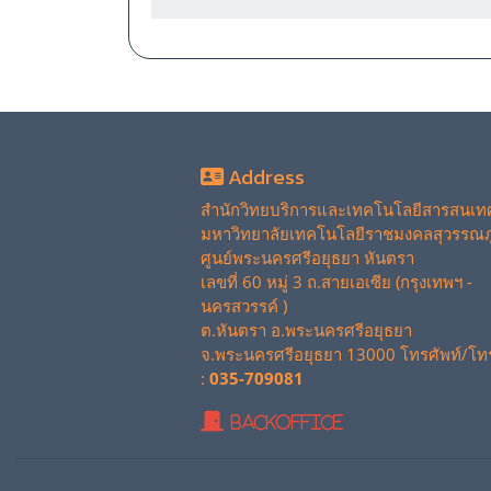
Address
สำนักวิทยบริการและเทคโนโลยีสารสนเท
มหาวิทยาลัยเทคโนโลยีราชมงคลสุวรรณภู
ศูนย์พระนครศรีอยุธยา หันตรา
เลขที่ 60 หมู่ 3 ถ.สายเอเซีย (กรุงเทพฯ -
นครสวรรค์ )
ต.หันตรา อ.พระนครศรีอยุธยา
จ.พระนครศรีอยุธยา 13000 โทรศัพท์/โท
:
035-709081
BackOffice