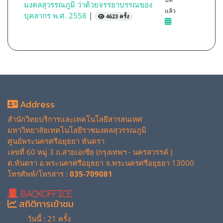
มงคลสุวรรณภูมิ ว่าด้วยจรรยาบรรณของ
แล้ว
บุคลากร พ.ศ. 2558
|
4623 ครั้ง
Address
สำนักวิทยบริการและเทคโนโลยีสารสนเทศ
มหาวิทยาลัยเทคโนโลยีราชมงคลสุวรรณภูมิ
ศูนย์พระนครศรีอยุธยา หันตรา
เลขที่ 60 หมู่ 3 ถ.สายเอเซีย (กรุงเทพฯ - นครสวรรค์ )
ต.หันตรา อ.พระนครศรีอยุธยา จ.พระนครศรีอยุธยา 13000
โทรศัพท์/โทรสาร :
035-709081
BackOffice
สถิติการเข้าชม
วันนี้ : 21 ครั้ง