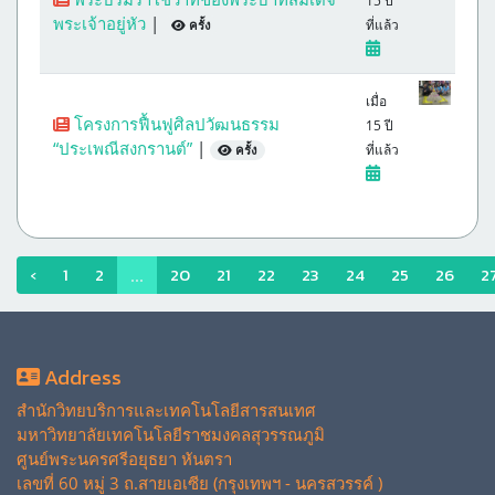
15 ปี
พระเจ้าอยู่หัว
|
ที่แล้ว
ครั้ง
เมื่อ
โครงการฟื้นฟูศิลปวัฒนธรรม
15 ปี
“ประเพณีสงกรานต์”
|
ที่แล้ว
ครั้ง
‹
1
2
20
21
22
23
24
25
26
2
...
Address
สำนักวิทยบริการและเทคโนโลยีสารสนเทศ
มหาวิทยาลัยเทคโนโลยีราชมงคลสุวรรณภูมิ
ศูนย์พระนครศรีอยุธยา หันตรา
เลขที่ 60 หมู่ 3 ถ.สายเอเซีย (กรุงเทพฯ - นครสวรรค์ )