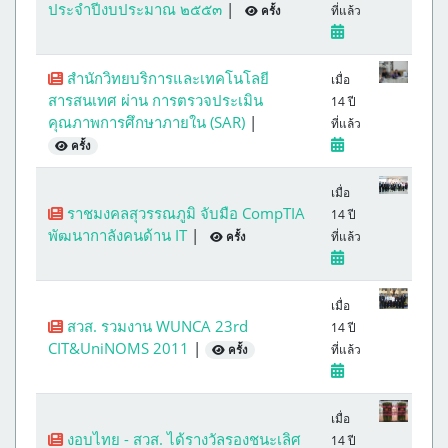
ประจำปีงบประมาณ ๒๕๕๓
|
ที่แล้ว
ครั้ง
สำนักวิทยบริการและเทคโนโลยี
เมื่อ
สารสนเทศ ผ่าน การตรวจประเมิน
14 ปี
คุณภาพการศึกษาภายใน (SAR)
|
ที่แล้ว
ครั้ง
เมื่อ
ราชมงคลสุวรรณภูมิ จับมือ CompTIA
14 ปี
พัฒนากาลังคนด้าน IT
|
ที่แล้ว
ครั้ง
เมื่อ
สวส. รวมงาน WUNCA 23rd
14 ปี
CIT&UniNOMS 2011
|
ที่แล้ว
ครั้ง
เมื่อ
งอบไทย - สวส. ได้รางวัลรองชนะเลิศ
14 ปี