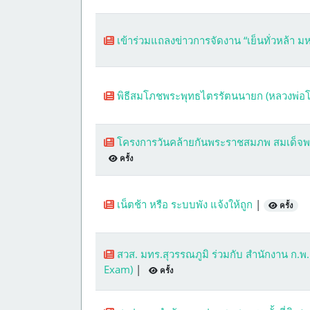
เข้าร่วมแถลงข่าวการจัดงาน “เย็นทั่วหล้า 
พิธีสมโภชพระพุทธไตรรัตนนายก (หลวงพ่อโ
โครงการวันคล้ายกันพระราชสมภพ สมเด็จพร
ครั้ง
เน็ตช้า หรือ ระบบพัง แจ้งให้ถูก
|
ครั้ง
สวส. มทร.สุวรรณภูมิ ร่วมกับ สำนักงาน ก.พ
Exam)
|
ครั้ง