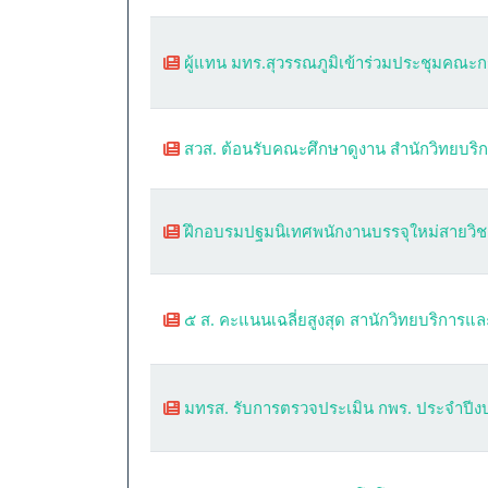
ผู้แทน มทร.สุวรรณภูมิเข้าร่วมประชุมคณะก
สวส. ต้อนรับคณะศึกษาดูงาน สำนักวิทยบร
ฝึกอบรมปฐมนิเทศพนักงานบรรจุใหม่สายวิชา
๕ ส. คะแนนเฉลี่ยสูงสุด สานักวิทยบริกา
มทรส. รับการตรวจประเมิน กพร. ประจำป