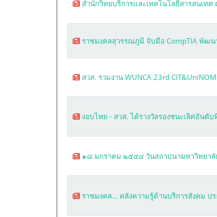
สำนักวิทยบริการและเทคโนโลยีสารสนเทศ 
ราชมงคลสุวรรณภูมิ จับมือ CompTIA พัฒน
สวส. รวมงาน WUNCA 23rd CIT&UniNOM
งอบไทย - สวส. ได้รางวัลรองชนะเลิศอันดับท
๑๘ มกราคม ๒๕๕๔ วันสถาปนามหาวิทยาลัย
ราชมงคล... คลังความรู้ด้านบริการสังคม 